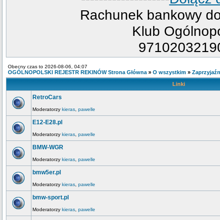
Rachunek bankowy do 
Klub Ogólnopo
9710203219
Obecny czas to 2026-08-06, 04:07
OGÓLNOPOLSKI REJESTR REKINÓW Strona Główna
»
O wszystkim
»
Zaprzyjaźn
Linki
RetroCars
Moderatorzy
kieras
,
pawelle
E12-E28.pl
Moderatorzy
kieras
,
pawelle
BMW-WGR
Moderatorzy
kieras
,
pawelle
bmw5er.pl
Moderatorzy
kieras
,
pawelle
bmw-sport.pl
Moderatorzy
kieras
,
pawelle