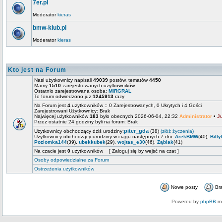
7er.pl
Moderator
kieras
bmw-klub.pl
Moderator
kieras
Kto jest na Forum
Nasi użytkownicy napisali
49039
postów, tematów
4450
Mamy
1510
zarejestrowanych użytkowników
Ostatnio zarejestrowana osoba:
MIRGRAL
To forum odwiedzono już
1245913
razy
Na Forum jest
4
użytkowników :: 0 Zarejestrowanych, 0 Ukrytych i 4 Gości
Zarejestrowani Użytkownicy: Brak
Najwięcej użytkowników
183
było obecnych 2026-06-04, 22:32
Administrator
•
J
Przez ostatnie 24 godziny byli na forum: Brak
piter_gda
Użytkownicy obchodzący dziś urodziny:
(38)
(złóż życzenia)
Użytkownicy obchodzący urodziny w ciągu następnych 7 dni:
ArekBMW
(40),
Billy
Poziomka144
(39),
ubekkubek
(29),
wojtas_e30
(46),
Ząbiak
(41)
Na czacie jest
0
użytkowników [ Zaloguj się by wejść na czat ]
Osoby odpowiedzialne za Forum
Ostrzeżenia użytkowników
Nowe posty
Br
Powered by
phpBB
mo