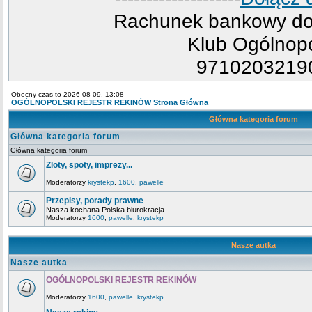
Rachunek bankowy do 
Klub Ogólnopo
9710203219
Obecny czas to 2026-08-09, 13:08
OGÓLNOPOLSKI REJESTR REKINÓW Strona Główna
Główna kategoria forum
Główna kategoria forum
Główna kategoria forum
Zloty, spoty, imprezy...
Moderatorzy
krystekp
,
1600
,
pawelle
Przepisy, porady prawne
Nasza kochana Polska biurokracja...
Moderatorzy
1600
,
pawelle
,
krystekp
Nasze autka
Nasze autka
OGÓLNOPOLSKI REJESTR REKINÓW
Moderatorzy
1600
,
pawelle
,
krystekp