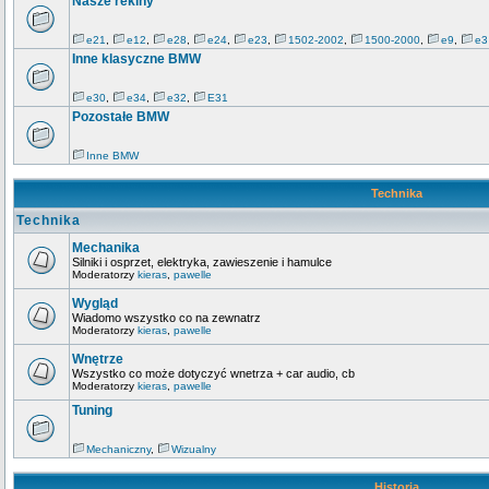
Nasze rekiny
e21
,
e12
,
e28
,
e24
,
e23
,
1502-2002
,
1500-2000
,
e9
,
e3
Inne klasyczne BMW
e30
,
e34
,
e32
,
E31
Pozostałe BMW
Inne BMW
Technika
Technika
Mechanika
Silniki i osprzet, elektryka, zawieszenie i hamulce
Moderatorzy
kieras
,
pawelle
Wygląd
Wiadomo wszystko co na zewnatrz
Moderatorzy
kieras
,
pawelle
Wnętrze
Wszystko co może dotyczyć wnetrza + car audio, cb
Moderatorzy
kieras
,
pawelle
Tuning
Mechaniczny
,
Wizualny
Historia