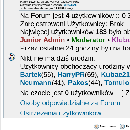
Mamy
1510
zarejestrowanych użytkowników
Ostatnio zarejestrowana osoba:
MIRGRAL
To forum odwiedzono już
1246652
razy
Na Forum jest
4
użytkowników :: 0 Z
Zarejestrowani Użytkownicy: Brak
Najwięcej użytkowników
183
było o
Junior Admin
•
Moderator
•
Klub
Przez ostatnie 24 godziny byli na f
Nikt nie ma dziś urodzin.
Użytkownicy obchodzący urodziny w
Bartek
(56),
HarryPR
(69),
Kubae21
Neumann
(41),
Pakos
(44),
Tomulo
Na czacie jest
0
użytkowników [ Zal
Osoby odpowiedzialne za Forum
Ostrzeżenia użytkowników
Nowe posty
Br