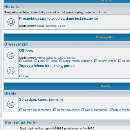
Historia
Prospekty, archiwa, stare fotki, prospekty tuningowe, opisy, dane techniczne
Prospekty, stare foto, opisy, dane techniczne itp
Moderatorzy
kieras
,
pawelle
,
1600
O wszystkim
O wszystkim
Off Topic
Moderatorzy
Arbiter
,
pawelle
,
1600
,
kieras
Galeria
,
Linki
,
Filmiki
,
Gdzie rekina widziano
,
Rekiny w skali
,
Dekod
Zaprzyjaźnione fora, kluby, portale
Linki
Giełda
Giełda
Sprzedam, kupię, zamienię
Sprzedam samochód
,
Sprzedam części
,
Kupię samochód
,
Kupię części
Kto jest na Forum
Nasi użytkownicy napisali
49039
postów, tematów
4450