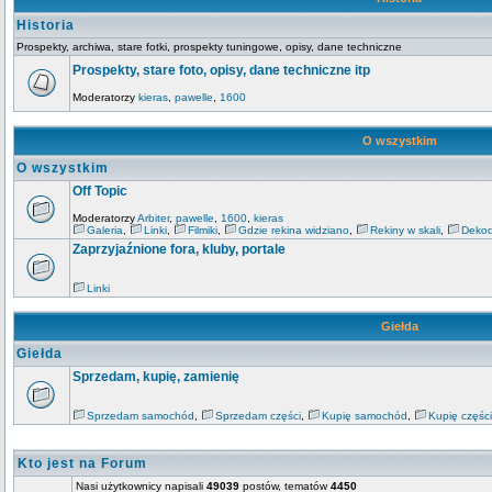
Historia
Prospekty, archiwa, stare fotki, prospekty tuningowe, opisy, dane techniczne
Prospekty, stare foto, opisy, dane techniczne itp
Moderatorzy
kieras
,
pawelle
,
1600
O wszystkim
O wszystkim
Off Topic
Moderatorzy
Arbiter
,
pawelle
,
1600
,
kieras
Galeria
,
Linki
,
Filmiki
,
Gdzie rekina widziano
,
Rekiny w skali
,
Dekod
Zaprzyjaźnione fora, kluby, portale
Linki
Giełda
Giełda
Sprzedam, kupię, zamienię
Sprzedam samochód
,
Sprzedam części
,
Kupię samochód
,
Kupię części
Kto jest na Forum
Nasi użytkownicy napisali
49039
postów, tematów
4450