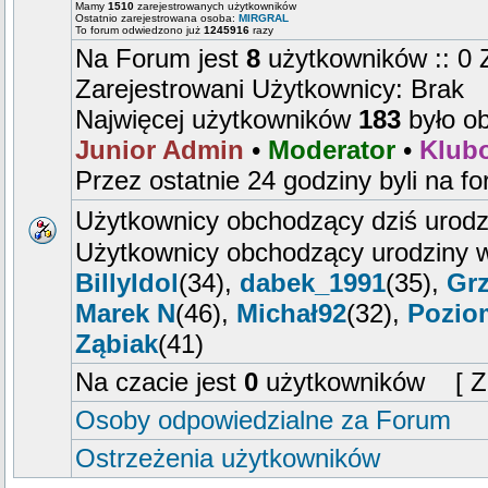
Mamy
1510
zarejestrowanych użytkowników
Ostatnio zarejestrowana osoba:
MIRGRAL
To forum odwiedzono już
1245916
razy
Na Forum jest
8
użytkowników :: 0 Z
Zarejestrowani Użytkownicy: Brak
Najwięcej użytkowników
183
było o
Junior Admin
•
Moderator
•
Klub
Przez ostatnie 24 godziny byli na f
Użytkownicy obchodzący dziś urodz
Użytkownicy obchodzący urodziny w
BillyIdol
(34),
dabek_1991
(35),
Gr
Marek N
(46),
Michał92
(32),
Pozio
Ząbiak
(41)
Na czacie jest
0
użytkowników [ Zal
Osoby odpowiedzialne za Forum
Ostrzeżenia użytkowników