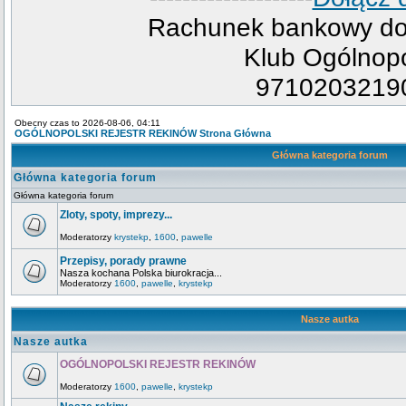
Rachunek bankowy do 
Klub Ogólnopo
9710203219
Obecny czas to 2026-08-06, 04:11
OGÓLNOPOLSKI REJESTR REKINÓW Strona Główna
Główna kategoria forum
Główna kategoria forum
Główna kategoria forum
Zloty, spoty, imprezy...
Moderatorzy
krystekp
,
1600
,
pawelle
Przepisy, porady prawne
Nasza kochana Polska biurokracja...
Moderatorzy
1600
,
pawelle
,
krystekp
Nasze autka
Nasze autka
OGÓLNOPOLSKI REJESTR REKINÓW
Moderatorzy
1600
,
pawelle
,
krystekp