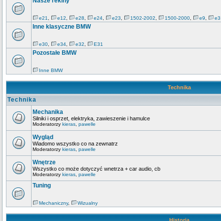
Nasze rekiny
e21
,
e12
,
e28
,
e24
,
e23
,
1502-2002
,
1500-2000
,
e9
,
e3
Inne klasyczne BMW
e30
,
e34
,
e32
,
E31
Pozostałe BMW
Inne BMW
Technika
Technika
Mechanika
Silniki i osprzet, elektryka, zawieszenie i hamulce
Moderatorzy
kieras
,
pawelle
Wygląd
Wiadomo wszystko co na zewnatrz
Moderatorzy
kieras
,
pawelle
Wnętrze
Wszystko co może dotyczyć wnetrza + car audio, cb
Moderatorzy
kieras
,
pawelle
Tuning
Mechaniczny
,
Wizualny
Historia